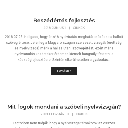
Beszédértés fejlesztés
2018. JÚNIUS 1.
|
CIKKEK
2018.07.28. Hallgass, hogy érts! A nyelvtudás meghatározó része a hallott
szöveg értése. Jelenleg a Magyarországon szervezett vizsgák (érettségi
és nyelvvizsga) mérik a hallás utáni szövegértést, ezért már a
nyelvtanulás kezdetekor érdemes kiemelt hangsúlyt fektetni a
készségfejlesztésre. Szintén elkerülhetetlen a gyakorlás...
TOVÁBB >
Mit fogok mondani a szóbeli nyelvvizsgán?
2018. FEBRUÁR 10.
|
CIKKEK
Legtöbben nem tudják, hogy a nyelvvizsga témakörök az összes