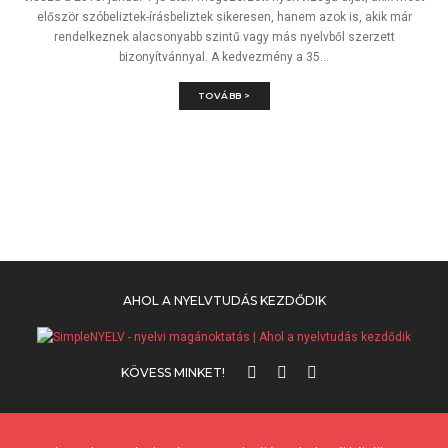
először szóbeliztek-írásbeliztek sikeresen, hanem azok is, akik már
rendelkeznek alacsonyabb szintű vagy más nyelvből szerzett
bizonyítvánnyal. A kedvezmény a 35...
TOVÁBB >
AHOL A NYELVTUDÁS KEZDŐDIK
KÖVESS MINKET!