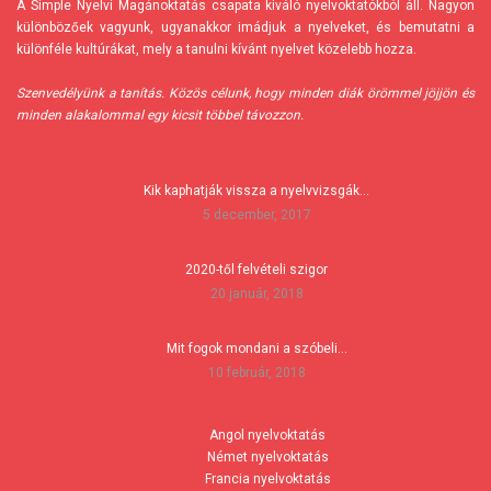
A Simple Nyelvi Magánoktatás csapata kiváló nyelvoktatókból áll. Nagyon
különbözőek vagyunk, ugyanakkor imádjuk a nyelveket, és bemutatni a
különféle kultúrákat, mely a tanulni kívánt nyelvet közelebb hozza.
Szenvedélyünk a tanítás. Közös célunk, hogy minden diák örömmel jöjjön és
minden alakalommal egy kicsit többel távozzon.
Kik kaphatják vissza a nyelvvizsgák…
5 december, 2017
2020-től felvételi szigor
20 január, 2018
Mit fogok mondani a szóbeli…
10 február, 2018
Angol nyelvoktatás
Német nyelvoktatás
Francia nyelvoktatás