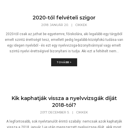
2020-től felvételi szigor
2018. JANUÁR 20.
|
CIKKEK
2020-tól csak az juthat be egyetemre, főiskolára, aki legalább egy tárgyból
emelt szintű érettségit tesz, emellett pedig legalább középfokú tudása van
egy idegen nyelvből - és ezt egy nyelvvizsga-bizonyítvánnyal vagy emelt
szintű nyelvi érettségivel bizonyítani is tudja. Aki ezt a feltételt nem...
TOVÁBB >
Kik kaphatják vissza a nyelvvizsgák díját
2018-tól?
2017. DECEMBER 5.
|
CIKKEK
A legfontosabb, sok nyelvtanulót érintő szabály: nemcsak azok kaphatják
vissza a 2018. január 1-je után megszerzett nyelvvizsga díját, akik most