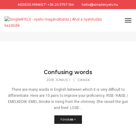
KERESS MINKET! +36 20 5757 164
hello@simplenyelv.hu
Cikkek
Tog
Nav
Home
Cikkek
Confusing words
2018. JÚNIUS 1.
|
CIKKEK
There are many words in English between which it is very difficult to
differentiate. Here are 10 pairs to improve your proficiency. RISE- RAISE /
EMELKEDIK- EMEL Smoke is rising from the chimney. She raised the gun
and fired. LOSE-...
TOVÁBB >