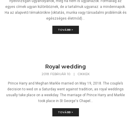
nyelvvizsgán ugyanolyanok, még ha nem is ugyanazok. Formailag az
egyes címek ugyan különböznek, de a tartalmuk ugyanaz: a mindennapok.
Ha az alapvető témakörökre (oktatás, munka vagy társadalmi problémák és
egészséges életmód)...
TOVÁBB >
Royal wedding
2018. FEBRUÁR 10.
|
CIKKEK
Prince Harry and Meghan Markle married on May 19, 2018. The couple’s
decision to wed on a Saturday went against tradition, as royal weddings
usually take place on a weekday. The marriage of Prince Harry and Markle
took place in St George's Chapel...
TOVÁBB >