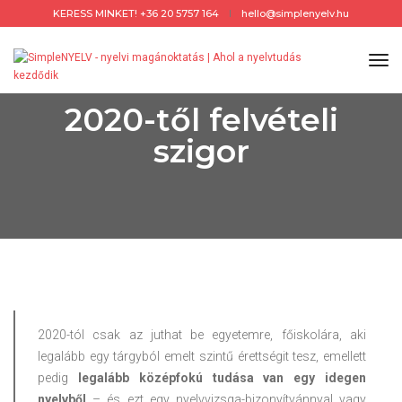
KERESS MINKET! +36 20 5757 164
hello@simplenyelv.hu
Tog
Nav
2018. január 20.
Cikkek
2020-től felvételi
szigor
2020-tól csak az juthat be egyetemre, főiskolára, aki
legalább egy tárgyból emelt szintű érettségit tesz, emellett
pedig
legalább középfokú tudása van egy idegen
nyelvből
– és ezt egy nyelvvizsga-bizonyítvánnyal vagy