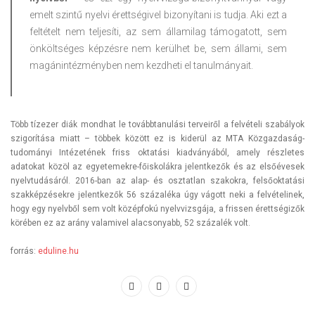
emelt szintű nyelvi érettségivel bizonyítani is tudja. Aki ezt a
feltételt nem teljesíti, az sem államilag támogatott, sem
önköltséges képzésre nem kerülhet be, sem állami, sem
magánintézményben nem kezdheti el tanulmányait.
Több tízezer diák mondhat le továbbtanulási terveiről a felvételi szabályok
szigorítása miatt – többek között ez is kiderül az MTA Közgazdaság-
tudományi Intézetének friss oktatási kiadványából, amely részletes
adatokat közöl az egyetemekre-főiskolákra jelentkezők és az elsőévesek
nyelvtudásáról. 2016-ban az alap- és osztatlan szakokra, felsőoktatási
szakképzésekre jelentkezők 56 százaléka úgy vágott neki a felvételinek,
hogy egy nyelvből sem volt középfokú nyelvvizsgája, a frissen érettségizők
körében ez az arány valamivel alacsonyabb, 52 százalék volt.
forrás:
eduline.hu