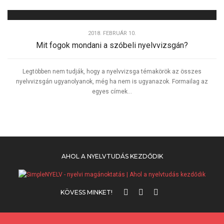
2018. FEBRUÁR 10.
Mit fogok mondani a szóbeli nyelvvizsgán?
Legtöbben nem tudják, hogy a nyelvvizsga témakörök az összes
nyelvvizsgán ugyanolyanok, még ha nem is ugyanazok. Formailag az
egyes címek...
AHOL A NYELVTUDÁS KEZDŐDIK
KÖVESS MINKET!