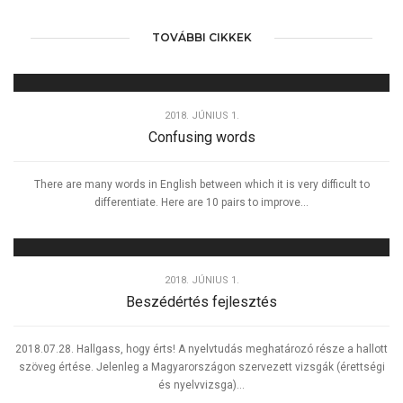
TOVÁBBI CIKKEK
2018. JÚNIUS 1.
Confusing words
There are many words in English between which it is very difficult to
differentiate. Here are 10 pairs to improve...
2018. JÚNIUS 1.
Beszédértés fejlesztés
2018.07.28. Hallgass, hogy érts! A nyelvtudás meghatározó része a hallott
szöveg értése. Jelenleg a Magyarországon szervezett vizsgák (érettségi
és nyelvvizsga)...